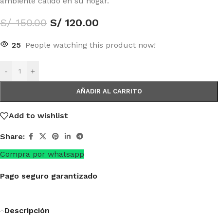
ambiente cálido en su hogar.
S/
150.00
S/
120.00
25
People watching this product now!
-
+
AÑADIR AL CARRITO
Add to wishlist
Share:
Compra por whatsapp
Pago seguro garantizado
Descripción