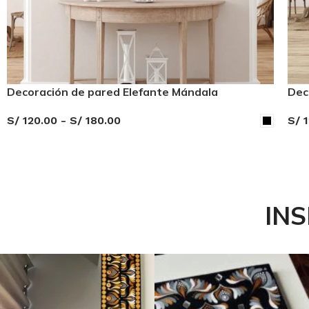
Decoración de pared Elefante Mándala
Dec
S/
120.00
-
S/
180.00
S/
1
SELECCIONAR OPCIONES
SE
IN