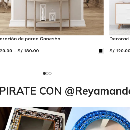
oración de pared Ganesha
Decoraci
20.00
-
S/
180.00
S/
120.0
LECCIONAR OPCIONES
SELECCI
SPIRATE CON
@Reyamanda