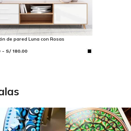
ón de pared Luna con Rosas
Decoración d
0
-
S/
180.00
S/
100.00
-
S/
ONAR OPCIONES
SELECCIONAR 
las