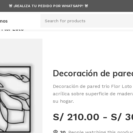
🚨 ¡REALIZA TU PEDIDO POR WHATSAPP! 🚨
anos
 Flor Loto
Decoración de pared
Decoración de pared trio Flor Loto
acrílica sobre superficie de mader
su hogar.
S/
210.00
-
S/
3
30
People watching this produ