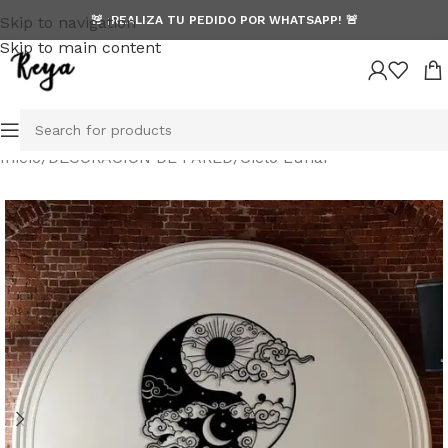
Skip to navigation
🚨 ¡REALIZA TU PEDIDO POR WHATSAPP! 🚨
Skip to main content
Inicio
/
DECORACION DE PARED
/
Ciclo Lunar