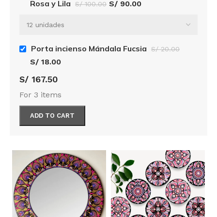
Rosa y Lila
S/
90.00
S/
100.00
Porta incienso Mándala Fucsia
S/
20.00
S/
18.00
S/
167.50
For 3 items
ADD TO CART