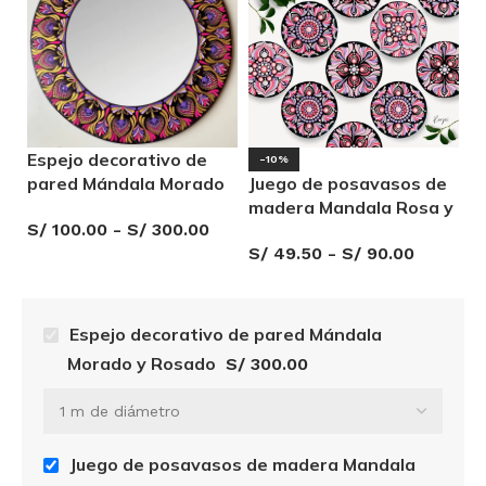
Espejo decorativo de
-10%
pared Mándala Morado
Juego de posavasos de
P
y Rosado
madera Mandala Rosa y
F
S/
100.00
-
S/
300.00
Lila
S/
49.50
-
S/
90.00
S/
Espejo decorativo de pared Mándala
Morado y Rosado
S/
300.00
Juego de posavasos de madera Mandala