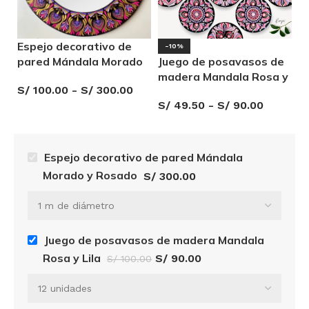
Espejo decorativo de
-10%
pared Mándala Morado
Juego de posavasos de
J
y Rosado
madera Mandala Rosa y
m
S/
100.00
-
S/
300.00
Lila
A
S/
49.50
-
S/
90.00
S
Espejo decorativo de pared Mándala
Morado y Rosado
S/
300.00
Juego de posavasos de madera Mandala
Rosa y Lila
S/
90.00
S/
100.00